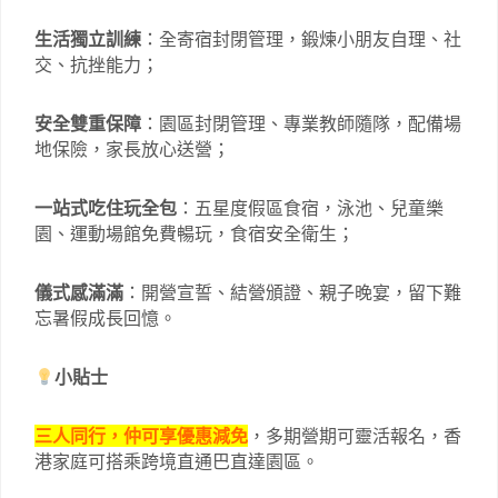
生活獨立訓練
：全寄宿封閉管理，鍛煉小朋友自理、社
交、抗挫能力；
安全雙重保障
：園區封閉管理、專業教師隨隊，配備場
地保險，家長放心送營；
一站式吃住玩全包
：五星度假區食宿，泳池、兒童樂
園、運動場館免費暢玩，食宿安全衛生；
儀式感滿滿
：開營宣誓、結營頒證、親子晚宴，留下難
忘暑假成長回憶。
小貼士
三人同行，仲可享優惠減免
，多期營期可靈活報名，香
港家庭可搭乘跨境直通巴直達園區。