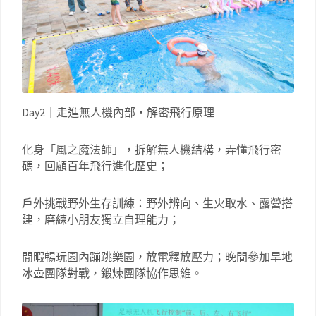
Day2｜走進無人機內部・解密飛行原理
化身「風之魔法師」，拆解無人機結構，弄懂飛行密
碼，回顧百年飛行進化歷史；
戶外挑戰野外生存訓練：野外辨向、生火取水、露營搭
建，磨練小朋友獨立自理能力；
閒暇暢玩園內蹦跳樂園，放電釋放壓力；晚間參加旱地
冰壺團隊對戰，鍛煉團隊協作思維。