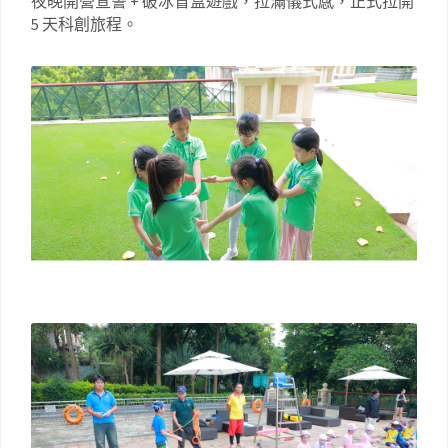
夜晚開營宣誓 + 破冰盲盒遊戲，拉滿儀式感，正式拉開
5 天科創旅程。