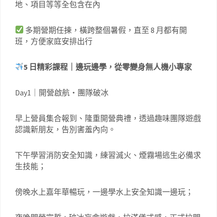
地、項目等等全包含在內
多期營期任揀，橫跨整個暑假，直至 8 月都有開
班，方便家庭安排出行
5 日精彩課程｜邊玩邊學，從零變身無人機小專家
Day1｜開營啟航・團隊破冰
早上營員集合報到、隆重開營典禮，透過趣味團隊遊戲
認識新朋友，告別害羞內向。
下午學習消防安全知識，練習滅火、煙霧場逃生必備求
生技能；
傍晚水上嘉年華暢玩，一邊學水上安全知識一邊玩；