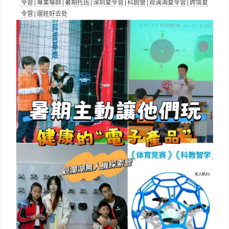
令营
|
專業導師
|
暑期托班
|
深圳夏令营
|
科創營
|
观澜湖夏令营
|
跨境夏
令营
|
遛娃好去处