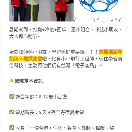
暑期就到，打機+冷氣+西瓜，王炸組合，咪話小朋友，
大人都心動啦~
始終都仲係小朋友，學習係好重要嘅！！！
來觀瀾湖參
加無人機探索營
吧，化身小小飛行工程師，玩住學會前
沿科技，主動讓他們玩有益嘅「電子產品」。
營隊基本資訊
適合年齡：6-12 歲小朋友
營期時長：5 天 4 夜全寄宿夏令營
收費：一價全包，住宿、餐食、導師、保險、場