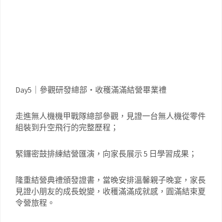
Day5｜參觀研發總部・收穫滿滿結營畢業禮
走進無人機機甲戰隊總部參觀，見證一台無人機從零件
組裝到升空飛行的完整歷程；
緊鑼密鼓排練結營匯演，向家長展示 5 日學習成果；
隆重結營典禮頒發證書，當晚安排溫馨親子晚宴，家長
見證小朋友的成長蛻變，收穫滿滿成就感，圓滿結束夏
令營旅程。