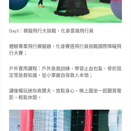
Day3｜模擬飛行大挑戰・化身雲端飛行員
體驗專業飛行模擬器，化身賽道飛行員挑戰國際障礙飛
行大賽；
戶外實用課程：戶外急救訓練，學習止血包紮、骨折固
定等急救知識，從小掌握自保救人本領；
課後暢玩迷你高爾夫，放鬆身心，晚上圍坐一起觀賞電
影，輕鬆休閒。