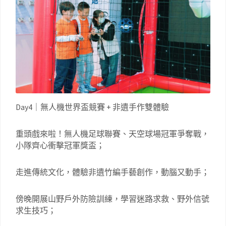
Day4｜無人機世界盃競賽 + 非遺手作雙體驗
重頭戲來啦！無人機足球聯賽、天空球場冠軍爭奪戰，
小隊齊心衝擊冠軍獎盃；
走進傳統文化，體驗非遺竹編手藝創作，動腦又動手；
傍晚開展山野戶外防險訓練，學習迷路求救、野外信號
求生技巧；