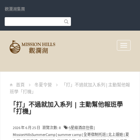
觀瀾湖集團
Toggle
navigati
首頁
冬夏令營
「打」不過就加入系列 | 主動幫他報
班學「打機」
「打」不過就加入系列 | 主動幫他報班學
「打機」
2026 年 6 月 25 日 瀏覽次數: 8
5星級酒店住宿
|
MissionHillsSummerCamp
|
summer camp
|
全寄宿制托班
|
北上遛娃
|
夏