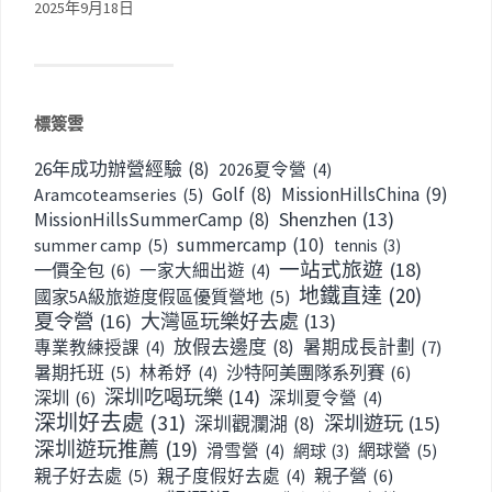
2025年9月18日
標簽雲
26年成功辦營經驗
(8)
2026夏令營
(4)
Golf
(8)
MissionHillsChina
(9)
Aramcoteamseries
(5)
Shenzhen
(13)
MissionHillsSummerCamp
(8)
summercamp
(10)
summer camp
(5)
tennis
(3)
一站式旅遊
(18)
一價全包
(6)
一家大細出遊
(4)
地鐵直達
(20)
國家5A級旅遊度假區優質營地
(5)
夏令營
(16)
大灣區玩樂好去處
(13)
放假去邊度
(8)
暑期成長計劃
(7)
專業教練授課
(4)
暑期托班
(5)
沙特阿美團隊系列賽
(6)
林希妤
(4)
深圳吃喝玩樂
(14)
深圳
(6)
深圳夏令營
(4)
深圳好去處
(31)
深圳遊玩
(15)
深圳觀瀾湖
(8)
深圳遊玩推薦
(19)
網球營
(5)
滑雪營
(4)
網球
(3)
親子好去處
(5)
親子營
(6)
親子度假好去處
(4)