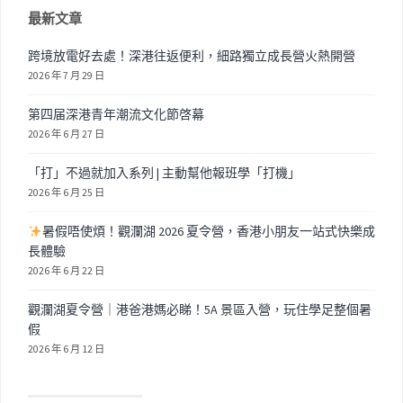
最新文章
跨境放電好去處！深港往返便利，細路獨立成長營火熱開營
2026 年 7 月 29 日
第四届深港青年潮流文化節啓幕
2026 年 6 月 27 日
「打」不過就加入系列 | 主動幫他報班學「打機」
2026 年 6 月 25 日
暑假唔使煩！觀瀾湖 2026 夏令營，香港小朋友一站式快樂成
長體驗
2026 年 6 月 22 日
觀瀾湖夏令營｜港爸港媽必睇！5A 景區入營，玩住學足整個暑
假
2026 年 6 月 12 日