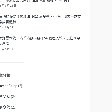
打」不過就加入系列 | 主動幫他報班學「打機」
6 年 6 月 25 日
暑假唔使煩！觀瀾湖 2026 夏令營，香港小朋友一站式
樂成長體驗
6 年 6 月 22 日
瀾湖夏令營｜港爸港媽必睇！5A 景區入營，玩住學足
個暑假
6 年 6 月 12 日
章分類
mmer Camp
(2)
題景點
(24)
夏令營
(26)