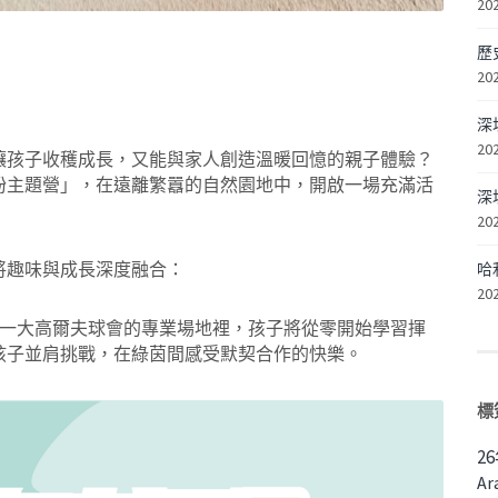
20
歷
20
深
20
讓孩子收穫成長，又能與家人創造溫暖回憶的親子體驗？
紛主題營」，在遠離繁囂的自然園地中，開啟一場充滿活
深
20
將趣味與成長深度融合：
哈
20
一大高爾夫球會的專業場地裡，孩子將從零開始學習揮
孩子並肩挑戰，在綠茵間感受默契合作的快樂。
標
2
Ar