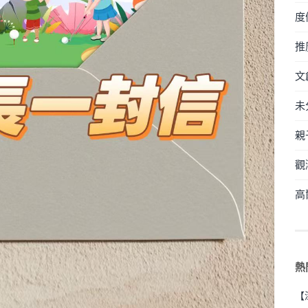
度
推
文
未
親
觀
高
熱
【