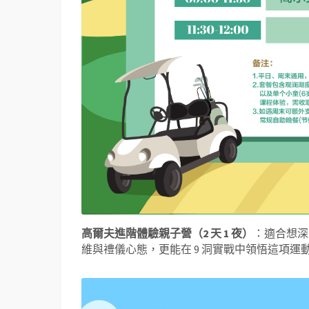
高爾夫進階體驗親子營（2 天 1 夜）
：適合想深
維與禮儀心態，更能在 9 洞實戰中領悟這項