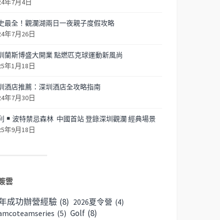
24年7月4日
史最全！觀瀾湖兩日一夜親子度假攻略
24年7月26日
圳蘭斯博盛大開業 點燃匹克球運動新風尚
25年1月18日
圳酒店推薦：深圳酒店全攻略指南
24年7月30日
利
波特禁忌森林 中國首站 登錄深圳觀瀾 經典場景
25年9月18日
簽雲
6年成功辦營經驗
(8)
2026夏令營
(4)
Golf
(8)
amcoteamseries
(5)