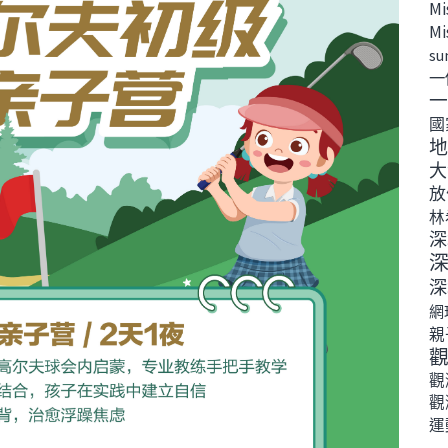
Mi
Mi
su
一
一
國
地
大
放
林
深
深
網
親
觀
觀
運