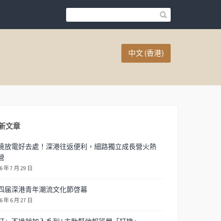
中文 (香港)
新文章
境放電好去處！深港往返便利，細路獨立成長營火熱
營
6 年 7 月 29 日
四届深港青年潮流文化節啓幕
6 年 6 月 27 日