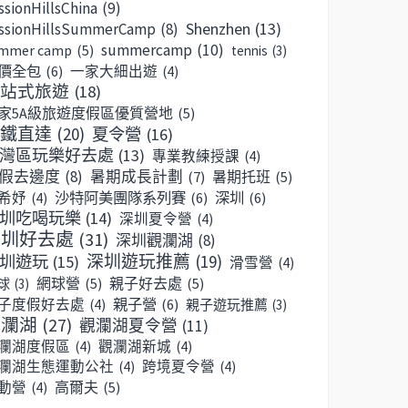
ssionHillsChina
(9)
Shenzhen
(13)
ssionHillsSummerCamp
(8)
summercamp
(10)
mmer camp
(5)
tennis
(3)
價全包
(6)
一家大細出遊
(4)
站式旅遊
(18)
家5A級旅遊度假區優質營地
(5)
鐵直達
(20)
夏令營
(16)
灣區玩樂好去處
(13)
專業教練授課
(4)
假去邊度
(8)
暑期成長計劃
(7)
暑期托班
(5)
沙特阿美團隊系列賽
(6)
深圳
(6)
希妤
(4)
圳吃喝玩樂
(14)
深圳夏令營
(4)
深圳好去處
(31)
深圳觀瀾湖
(8)
深圳遊玩推薦
(19)
圳遊玩
(15)
滑雪營
(4)
網球營
(5)
親子好去處
(5)
球
(3)
親子營
(6)
子度假好去處
(4)
親子遊玩推薦
(3)
觀瀾湖
(27)
觀瀾湖夏令營
(11)
瀾湖度假區
(4)
觀瀾湖新城
(4)
瀾湖生態運動公社
(4)
跨境夏令營
(4)
高爾夫
(5)
動營
(4)