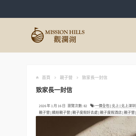
首頁
親子營
致家長一封信
致家長一封信
2026 年 1 月 16 日 瀏覽次數: 82
一價全包
|
北上
|
北上深圳
親子營
|
繽紛親子營
|
親子度假好去處
|
親子度假酒店
|
親子營