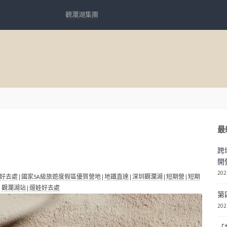
觀瀾湖集團
最
跨
開
202
好去處
|
國家5A級旅遊度假區優質營地
|
地鐵直達
|
深圳觀瀾湖
|
短期營
|
短期
|
觀瀾湖站
|
遛娃好去處
第
202