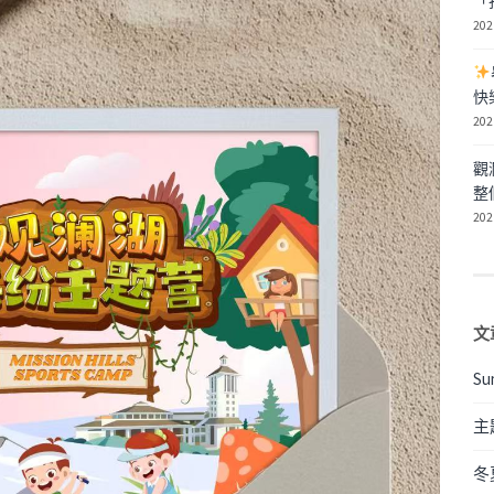
「
202
快
202
觀
整
202
文
Su
主
冬