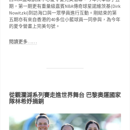
期，第一期更有重量級嘉賓NBA傳奇球星諾維茨基(Dirk
Nowitzki)到訪海口與一眾學員進行互動。剛結束的第
五期亦有來自香港的40多位小籃球員一同參與，為今年
的夏令營畫上完美句號。
閱讀更多……
從觀瀾湖系列賽走進世界舞台 巴黎奧運國家
隊林希妤摘銅