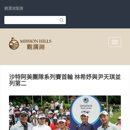
觀瀾湖集團
Toggle
navigati
沙特阿美團隊系列賽首輪 林希妤與尹天琪並
列第二