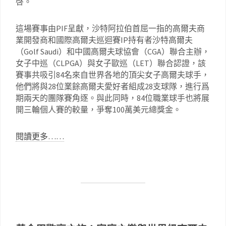
啓。
這場賽事由PIF呈獻，沙特阿拉伯首屈一指的高爾夫商
業開發商和國際高爾夫巡迴賽IP持有者沙特高爾夫
（Golf Saudi）和中國高爾夫球協會（CGA）聯合主辦，
女子中巡（CLPGA）與女子歐巡（LET）聯合認證，該
賽事共吸引84名來自世界各地的頂尖女子高爾夫球手，
他們將與28位業餘高爾夫愛好者組成28支球隊，進行爲
期兩天的團隊賽角逐。與此同時，84位職業球手也將展
開三輪個人賽的較量，爭奪100萬美元總獎金。
閱讀更多……