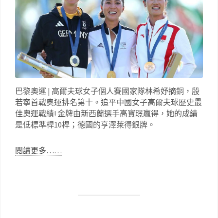
巴黎奧運 | 高爾夫球女子個人賽國家隊林希妤摘銅，殷
若寧首戰奧運排名第十。追平中國女子高爾夫球歷史最
佳奧運戰績! 金牌由新西蘭選手高寶璟贏得，她的成績
是低標準桿10桿；德國的亨澤萊得銀牌。
閱讀更多……