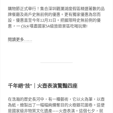
購物節正式舉行！集合深圳觀瀾湖度假區精選著數的品
牌餐廳及商戶史無前例的優惠。更有獨家優惠為您而
設，優惠直至今年12月31日。把握限時史無前例的優
惠
。一
Click
嘆盡國家5A級旅遊景區吃喝玩樂!
閱讀更多……
千年絕“技”｜火壺表演驚豔四座
在浩瀚的歷史長河中，有一種藝術，它以火為筆，以壺
為紙，繪製出了一幅幅絢爛奪目的火樹銀花圖卷。這便
是國家級非物質文化遺產——火壺表演。這個七夕，就