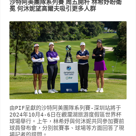
沙特阿美團隊系列賽 周五開杆 林希妤盼衛
冕 何沐妮望高爾夫吸引更多人群
由PIF呈獻的沙特阿美團隊系列賽-深圳站將于
2024年10月4-6日在觀瀾湖旅游度假區世界杯
球場舉行。上午，林希妤與何沐妮共同參加賽前
球員發布會，分別就賽事、球場等方面回答了現
場記者的提問。