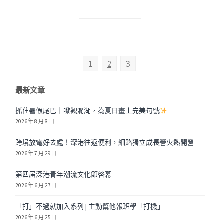
1
2
3
最新文章
抓住暑假尾巴｜嚟觀瀾湖，為夏日畫上完美句號
2026 年 8 月 8 日
跨境放電好去處！深港往返便利，細路獨立成長營火熱開營
2026 年 7 月 29 日
第四届深港青年潮流文化節啓幕
2026 年 6 月 27 日
「打」不過就加入系列 | 主動幫他報班學「打機」
2026 年 6 月 25 日