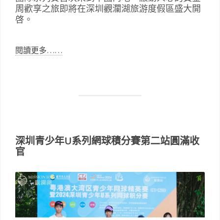
周歡享之旅即將在深圳觀瀾湖旅游度假區盛大開
啓。 
閱讀更多……
深圳青少年U系列網球積分賽第二站圓滿收
官