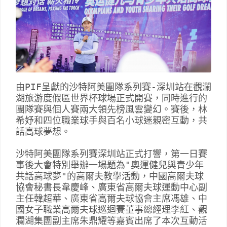
由PIF呈獻的沙特阿美團隊系列賽-深圳站在觀瀾
湖旅游度假區世界杯球場正式開賽，同時進行的
團隊賽與個人賽兩大領先榜風雲變幻。賽後，林
希妤和四位職業球手與百名小球迷親密互動，共
話高球夢想。 

沙特阿美團隊系列賽深圳站正式打響，第一日賽
事後大會特別舉辦一場題為"奧運健兒與青少年
共話高球夢"的高爾夫教學活動，中國高爾夫球
協會秘書長韋慶峰、廣東省高爾夫球運動中心副
主任韓超華、廣東省高爾夫球協會主席馮雄、中
國女子職業高爾夫球巡迴賽董事總經理李紅、觀
瀾湖集團副主席朱鼎耀等嘉賓出席了本次互動活