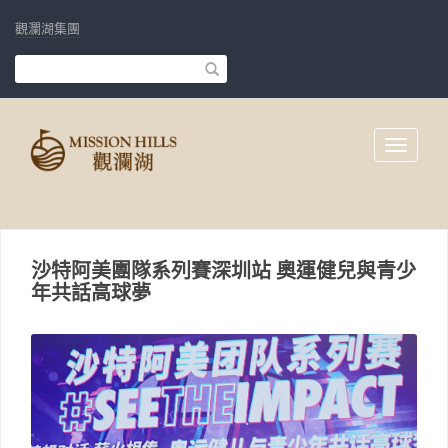
觀瀾湖集團
Toggle
navigati
沙特阿美團隊系列賽深圳站 奧運健兒與青少
年共話高球夢