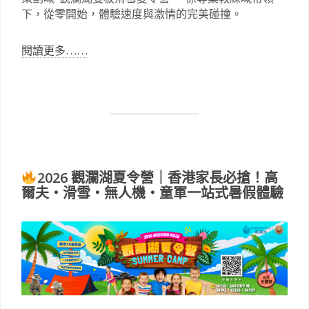
下，從零開始，體驗速度與激情的完美碰撞。
閱讀更多……
2026 觀瀾湖夏令營｜香港家長必搶！高
爾夫・滑雪・無人機・童軍一站式暑假體驗