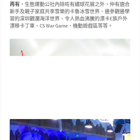
再有
，生態運動公社內除咗有繡球花展之外，仲有適合
新手及親子家庭共享雪樂的卡魯冰雪世界、邊參觀邊學
習的深圳觀瀾海洋世界、令人熱血沸騰的漂卡E族戶外
漂移卡丁車、CS War Game、機動遊戲區等等。