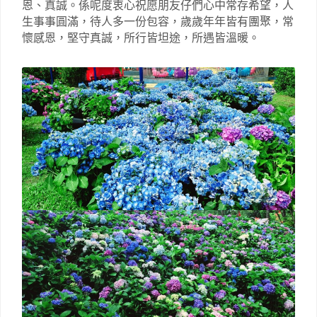
恩、真誠。係呢度衷心祝愿朋友仔們心中常存希望，人
生事事圓滿，待人多一份包容，歲歲年年皆有團聚，常
懷感恩，堅守真誠，所行皆坦途，所遇皆溫暖。