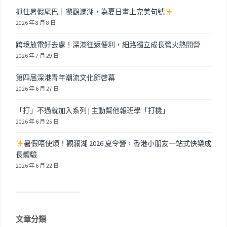
抓住暑假尾巴｜嚟觀瀾湖，為夏日畫上完美句號
2026 年 8 月 8 日
跨境放電好去處！深港往返便利，細路獨立成長營火熱開營
2026 年 7 月 29 日
第四届深港青年潮流文化節啓幕
2026 年 6 月 27 日
「打」不過就加入系列 | 主動幫他報班學「打機」
2026 年 6 月 25 日
暑假唔使煩！觀瀾湖 2026 夏令營，香港小朋友一站式快樂成
長體驗
2026 年 6 月 22 日
文章分類