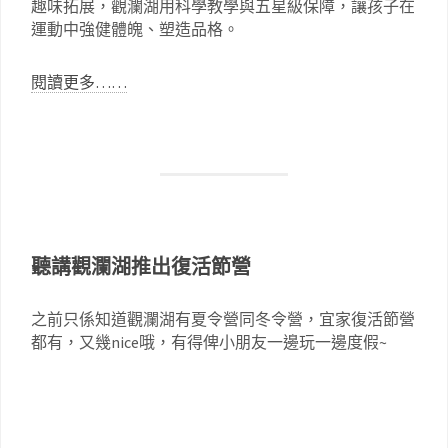
趣味拓展，觀瀾湖用科學教學與五星級保障，讓孩子在
運動中強健體魄、塑造品格。
閱讀更多……
聽講觀瀾湖推出復活節營
之前只係知道觀瀾湖有夏令營同冬令營，宜家復活節營
都有，又幾nice哦，有得俾小朋友一邊玩一邊度假~