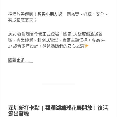
準備放暑假喇！想畀小朋友過一個充實、好玩、安全、
有成長嘅夏天？
2026 觀瀾湖夏令營正式登場！國家 5A 級度假旅遊景
區、專業師資、封閉式管理、豐富主題任揀，專為 6–
17 歲青少年設計，爸爸媽媽們的安心之選
閱讀更多……
深圳新打卡點 | 觀瀾湖繡球花展開放！復活
節出發啦