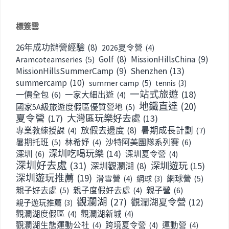
標簽雲
26年成功辦營經驗
(8)
2026夏令營
(4)
Golf
(8)
MissionHillsChina
(9)
Aramcoteamseries
(5)
Shenzhen
(13)
MissionHillsSummerCamp
(9)
summercamp
(10)
summer camp
(5)
tennis
(3)
一站式旅遊
(18)
一價全包
(6)
一家大細出遊
(4)
地鐵直達
(20)
國家5A級旅遊度假區優質營地
(5)
夏令營
(17)
大灣區玩樂好去處
(13)
放假去邊度
(8)
暑期成長計劃
(7)
專業教練授課
(4)
暑期托班
(5)
沙特阿美團隊系列賽
(6)
林希妤
(4)
深圳吃喝玩樂
(14)
深圳
(6)
深圳夏令營
(4)
深圳好去處
(31)
深圳遊玩
(15)
深圳觀瀾湖
(8)
深圳遊玩推薦
(19)
網球營
(5)
滑雪營
(4)
網球
(3)
親子好去處
(5)
親子營
(6)
親子度假好去處
(4)
觀瀾湖
(27)
觀瀾湖夏令營
(12)
親子遊玩推薦
(3)
觀瀾湖度假區
(4)
觀瀾湖新城
(4)
觀瀾湖生態運動公社
(4)
跨境夏令營
(4)
運動營
(4)