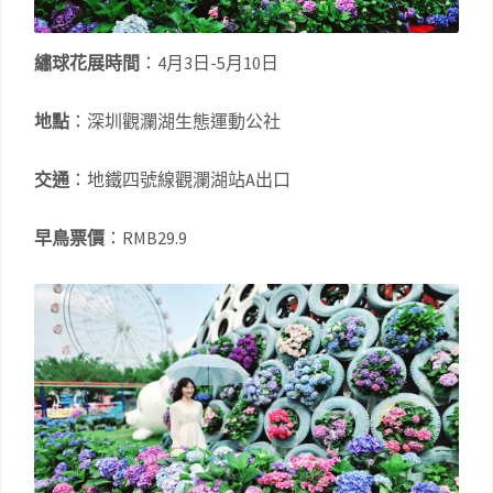
繡球花展時間
：4月3日-5月10日
地點
：深圳觀瀾湖生態運動公社
交通
：地鐵四號線觀瀾湖站A出口
早鳥票價
：RMB29.9