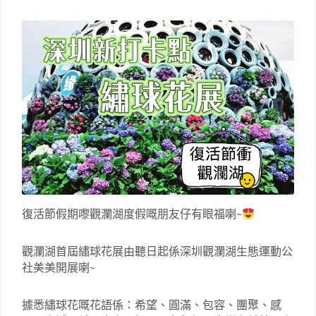
復活節假期嚟觀瀾湖度假嘅朋友仔有眼福喇~
觀瀾湖首屆繡球花展由聽日起係深圳觀瀾湖生態運動公
社美美開展喇~
據悉繡球花嘅花語係：希望、圓滿、包容、團聚、感