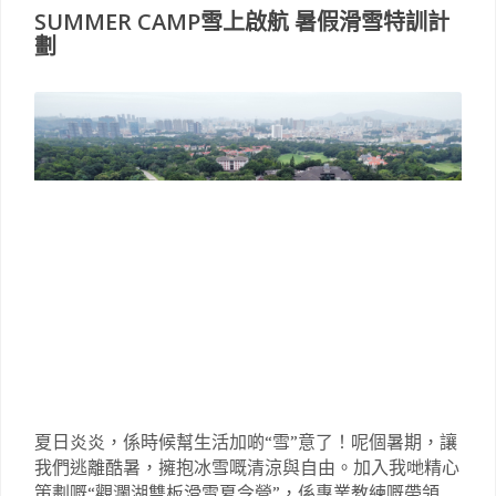
SUMMER CAMP雪上啟航 暑假滑雪特訓計
劃
夏日炎炎，係時候幫生活加啲“雪”意了！呢個暑期，讓
我們逃離酷暑，擁抱冰雪嘅清涼與自由。加入我哋精心
策劃嘅“觀瀾湖雙板滑雪夏令營”，係專業教練嘅帶領