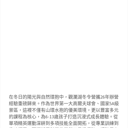
在冬日的陽光與自然環抱中，觀瀾湖冬令營攜26年辦營
經驗重磅歸來。作為世界第一大高爾夫球會、國家5A級
景區，這裡不僅有山環水抱的優美環境，更以豐富多元
的課程為核心，為6-13歲孩子打造沉浸式成長體驗。從
單項精英運動深耕到多項技能全面開拓，從專業訓練到