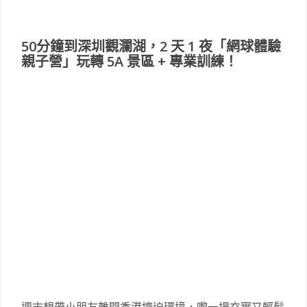
50分鐘到深圳觀瀾湖，2 天 1 夜「網球體驗
親子營」玩轉 5A 景區 + 專業訓練！
週末想帶小朋友離開香港擠迫環境，嚟一場充實又輕鬆