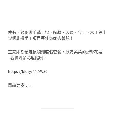
仲有
，觀瀾湖手藝工場，陶藝、玻璃、金工、木工等十
幾個非遺手工項目等住你哋去體驗！
宜家即刻預定觀瀾湖度假套餐，欣賞美美的繡球花展
+觀瀾湖多彩度假喇！
https://bit.ly/44cYW30
閱讀更多……