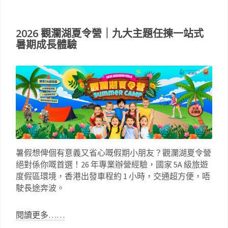
2026 觀瀾湖夏令營｜九大主題任揀一站式
暑期成長體驗
暑假想俾個有意義又省心嘅假期小朋友？觀瀾湖夏令營
絕對係你嘅首選！26 年專業辦營經驗，國家 5A 級旅遊
度假區環境，香港出發車程約 1 小時，交通超方便，唔
駛長途奔波。
閱讀更多……