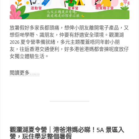
放暑假好多家長都頭痛，想俾小朋友離開電子產品，又
想佢哋學嘢、識朋友，仲要有舒適安全環境。觀瀾湖
2026 夏令營準備就緒，多元主題覆蓋唔同年齡小朋
友，往返香港交通便利，好多港爸港媽都會揀呢度放仔
女獨立體驗生活。
閱讀更多……
觀瀾湖夏令營｜港爸港媽必睇！5A 景區入
營，玩住學足整個暑假