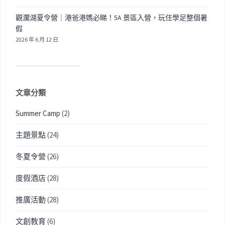
觀瀾湖夏令營｜港爸港媽必睇！5A 景區入營，玩住學足整個暑
假
2026 年 6 月 12 日
文章分類
Summer Camp
(2)
主題景點
(24)
冬夏令營
(26)
度假酒店
(28)
推廣活動
(28)
文創教育
(6)