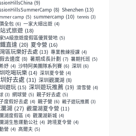
ssionHillsChina
(9)
Shenzhen
(13)
ssionHillsSummerCamp
(8)
summercamp
(10)
mmer camp
(5)
tennis
(3)
價全包
(6)
一家大細出遊
(4)
站式旅遊
(18)
家5A級旅遊度假區優質營地
(5)
鐵直達
(20)
夏令營
(16)
灣區玩樂好去處
(13)
專業教練授課
(4)
假去邊度
(8)
暑期成長計劃
(7)
暑期托班
(5)
沙特阿美團隊系列賽
(6)
深圳
(6)
希妤
(4)
圳吃喝玩樂
(14)
深圳夏令營
(4)
深圳好去處
(31)
深圳觀瀾湖
(8)
深圳遊玩推薦
(19)
圳遊玩
(15)
滑雪營
(4)
網球營
(5)
親子好去處
(5)
球
(3)
親子營
(6)
子度假好去處
(4)
親子遊玩推薦
(3)
觀瀾湖
(27)
觀瀾湖夏令營
(11)
瀾湖度假區
(4)
觀瀾湖新城
(4)
瀾湖生態運動公社
(4)
跨境夏令營
(4)
高爾夫
(5)
動營
(4)