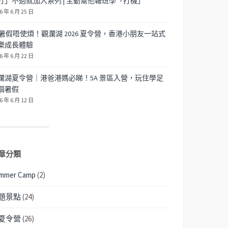
打」不過就加入系列 | 主動幫他報班學「打機」
6 年 6 月 25 日
暑假唔使煩！觀瀾湖 2026 夏令營，香港小朋友一站式
樂成長體驗
6 年 6 月 22 日
瀾湖夏令營｜港爸港媽必睇！5A 景區入營，玩住學足
個暑假
6 年 6 月 12 日
章分類
mmer Camp
(2)
題景點
(24)
夏令營
(26)