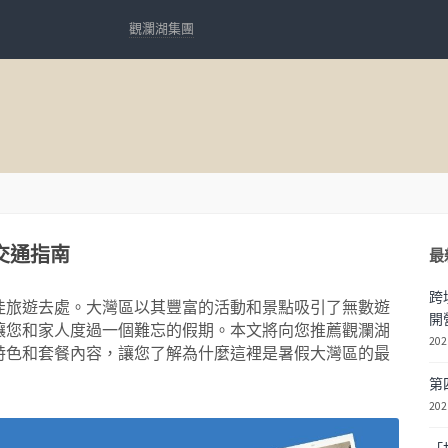
觀瀾湖集團
交通指南
最
跨
佳旅遊去處。大灣區以其豐富的活動和景點吸引了無數遊
開
讓您和家人度過一個難忘的假期。本文將向您推薦觀瀾湖
202
特色和套餐內容，讓您了解為什麼這裡是暑假大灣區的最
第
202