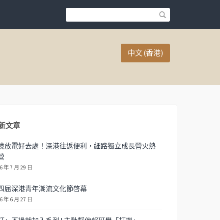
中文 (香港)
新文章
境放電好去處！深港往返便利，細路獨立成長營火熱
營
6 年 7 月 29 日
四届深港青年潮流文化節啓幕
6 年 6 月 27 日