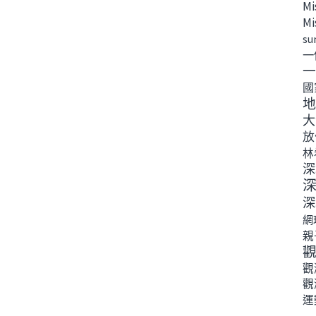
Mi
Mi
su
一
一
國
地
大
放
林
深
深
網
親
觀
觀
運