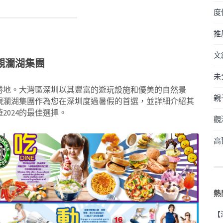
度
推
文
觀瀾湖集團
未
勝地。大灣區深圳以其豐富的遊玩設施和優美的自然景
親
觀瀾湖集團作為您在深圳度過暑假的首選，並詳細介紹其
024的最佳選擇。
觀
高
熱
【