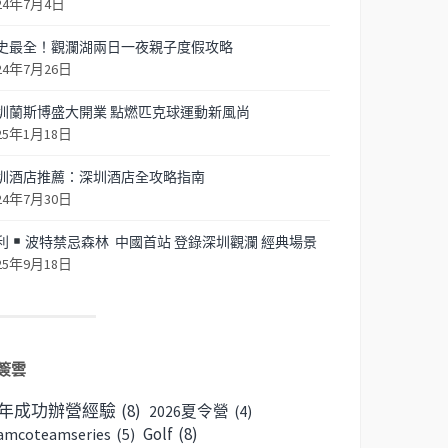
24年7月4日
史最全！觀瀾湖兩日一夜親子度假攻略
24年7月26日
圳蘭斯博盛大開業 點燃匹克球運動新風尚
25年1月18日
圳酒店推薦：深圳酒店全攻略指南
24年7月30日
利
波特禁忌森林 中國首站 登錄深圳觀瀾 經典場景
25年9月18日
簽雲
6年成功辦營經驗
(8)
2026夏令營
(4)
Golf
(8)
amcoteamseries
(5)