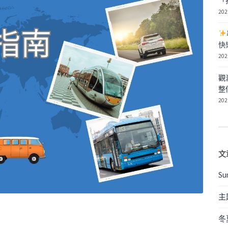
「
202
快
202
觀
整
202
文
Su
主
冬