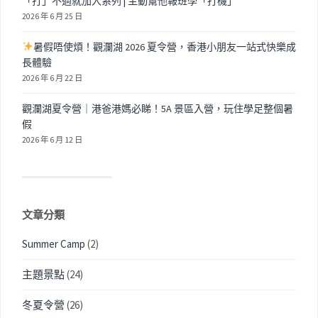
「打」不過就加入系列 | 主動幫他報班學「打機」
2026 年 6 月 25 日
暑假唔使煩！觀瀾湖 2026 夏令營，香港小朋友一站式快樂成
長體驗
2026 年 6 月 22 日
觀瀾湖夏令營｜港爸港媽必睇！5A 景區入營，玩住學足整個暑
假
2026 年 6 月 12 日
文章分類
Summer Camp
(2)
主題景點
(24)
冬夏令營
(26)