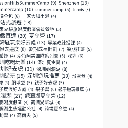
Shenzhen
(13)
ssionHillsSummerCamp
(9)
ummercamp
(10)
summer camp
(5)
tennis
(3)
價全包
(6)
一家大細出遊
(4)
站式旅遊
(18)
家5A級旅遊度假區優質營地
(5)
鐵直達
(20)
夏令營
(17)
灣區玩樂好去處
(13)
專業教練授課
(4)
假去邊度
(8)
暑期成長計劃
(7)
暑期托班
(5)
沙特阿美團隊系列賽
(6)
深圳
(6)
希妤
(4)
圳吃喝玩樂
(14)
深圳夏令營
(4)
深圳好去處
(31)
深圳觀瀾湖
(8)
深圳遊玩推薦
(19)
圳遊玩
(15)
滑雪營
(4)
網球營
(5)
親子好去處
(5)
球
(3)
親子營
(6)
子度假好去處
(4)
親子遊玩推薦
(3)
觀瀾湖
(27)
觀瀾湖夏令營
(12)
瀾湖度假區
(4)
觀瀾湖新城
(4)
瀾湖生態運動公社
(4)
跨境夏令營
(4)
高爾夫
(5)
動營
(4)