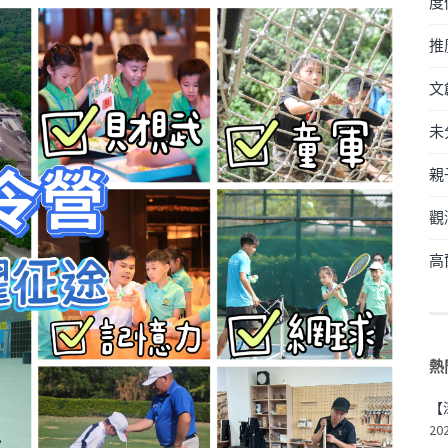
度
推
文
未
親
觀
高
熱
【
20