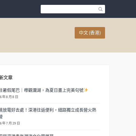
中文 (香港)
新文章
住暑假尾巴｜嚟觀瀾湖，為夏日畫上完美句號
6 年 8 月 8 日
境放電好去處！深港往返便利，細路獨立成長營火熱
營
6 年 7 月 29 日