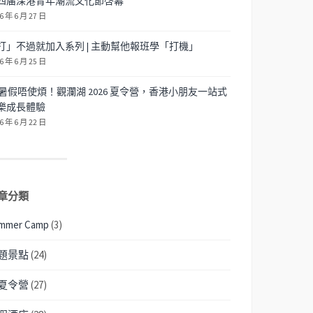
四届深港青年潮流文化節啓幕
6 年 6 月 27 日
打」不過就加入系列 | 主動幫他報班學「打機」
6 年 6 月 25 日
暑假唔使煩！觀瀾湖 2026 夏令營，香港小朋友一站式
樂成長體驗
6 年 6 月 22 日
章分類
mmer Camp
(3)
題景點
(24)
夏令營
(27)