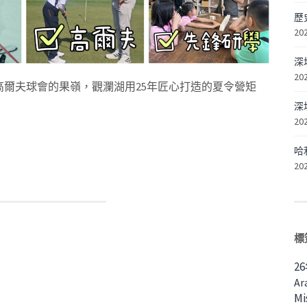
歷
20
深
20
爾夫球會的果嶺，觀瀾湖用25年匠心打造的夏令營矩
深
20
哈
20
標
2
Ar
Mi