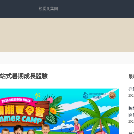
觀瀾湖集團
一站式暑期成長體驗
最
抓
202
跨
開
202