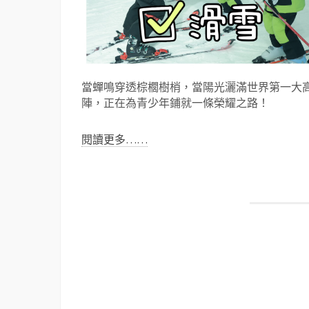
當蟬鳴穿透棕櫚樹梢，當陽光灑滿世界第一大高
陣，正在為青少年鋪就一條榮耀之路！
閱讀更多……