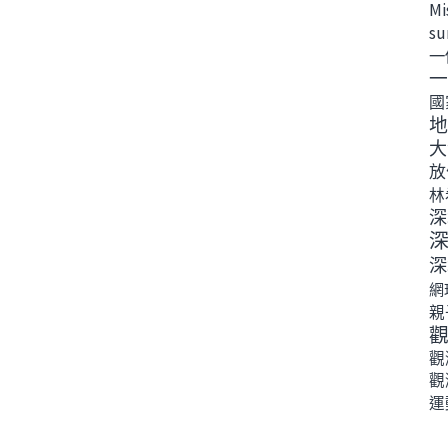
Mi
s
一
一
國
地
大
放
林
深
深
網
親
觀
觀
運