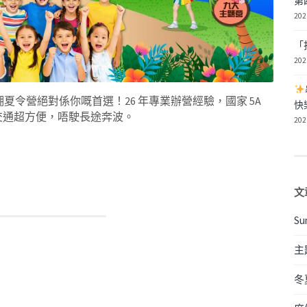
第
202
「
202
令營絕對係你嘅首選！26 年專業辦營經驗，國家 5A
快
，交通超方便，唔駛長途奔波。
202
文
Su
主
冬