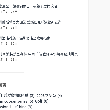
史最全！觀瀾湖兩日一夜親子度假攻略
24年7月26日
圳蘭斯博盛大開業 點燃匹克球運動新風尚
25年1月18日
圳酒店推薦：深圳酒店全攻略指南
24年7月30日
利
波特禁忌森林 中國首站 登錄深圳觀瀾 經典場景
25年9月18日
簽雲
6年成功辦營經驗
(8)
2026夏令營
(4)
Golf
(8)
amcoteamseries
(5)
ssionHillsChina
(9)