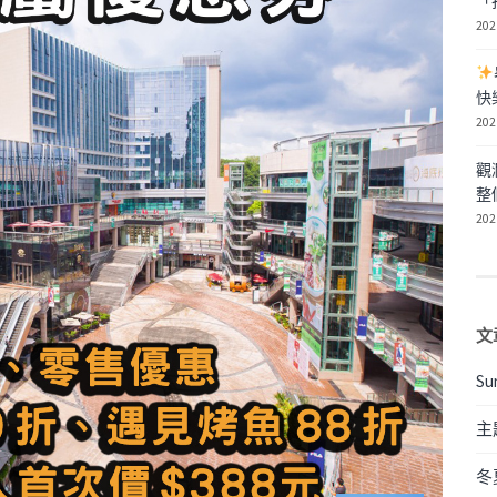
「
202
快
202
觀
整
202
文
Su
主
冬