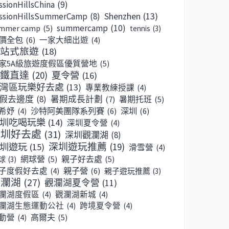
ssionHillsChina
(9)
Shenzhen
(13)
ssionHillsSummerCamp
(8)
summercamp
(10)
mmer camp
(5)
tennis
(3)
價全包
(6)
一家大細出遊
(4)
站式旅遊
(18)
家5A級旅遊度假區優質營地
(5)
鐵直達
(20)
夏令營
(16)
灣區玩樂好去處
(13)
專業教練授課
(4)
假去邊度
(8)
暑期成長計劃
(7)
暑期托班
(5)
沙特阿美團隊系列賽
(6)
深圳
(6)
希妤
(4)
圳吃喝玩樂
(14)
深圳夏令營
(4)
深圳好去處
(31)
深圳觀瀾湖
(8)
深圳遊玩推薦
(19)
圳遊玩
(15)
滑雪營
(4)
網球營
(5)
親子好去處
(5)
球
(3)
親子營
(6)
子度假好去處
(4)
親子遊玩推薦
(3)
觀瀾湖
(27)
觀瀾湖夏令營
(11)
瀾湖度假區
(4)
觀瀾湖新城
(4)
瀾湖生態運動公社
(4)
跨境夏令營
(4)
高爾夫
(5)
動營
(4)