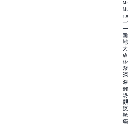
Mi
Mi
su
一
一
國
地
大
放
林
深
深
網
親
觀
觀
運