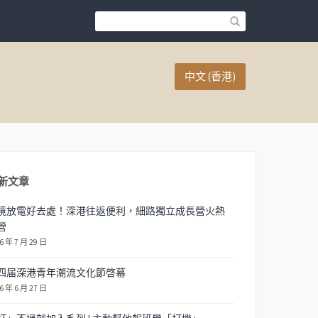
中文 (香港)
新文章
境放電好去處！深港往返便利，細路獨立成長營火熱
營
6 年 7 月 29 日
四届深港青年潮流文化節啓幕
6 年 6 月 27 日