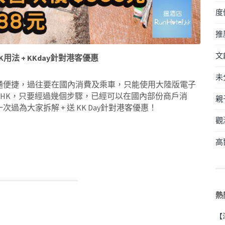
度
推
文
K用法 + KKday針對港客優惠
未
通便捷，過往要在國內消費及乘車，只能使用大陸版電子
ayHK，只要經過幾個步驟，已經可以在國內部份商戶消
親
為大家拆解 + 送 KK Day針對港客優惠！
觀
高
熱
【