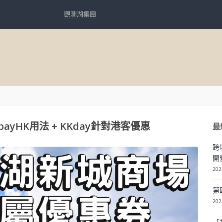
觀瀾湖集團
yHK用法 + KKday針對港客優惠
最
跨
開
202
第
202