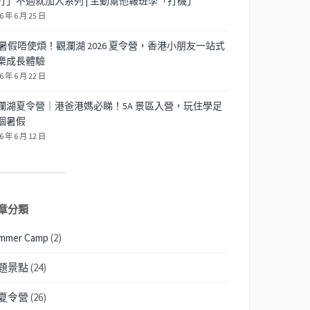
打」不過就加入系列 | 主動幫他報班學「打機」
6 年 6 月 25 日
暑假唔使煩！觀瀾湖 2026 夏令營，香港小朋友一站式
樂成長體驗
6 年 6 月 22 日
瀾湖夏令營｜港爸港媽必睇！5A 景區入營，玩住學足
個暑假
6 年 6 月 12 日
章分類
mmer Camp
(2)
題景點
(24)
夏令營
(26)