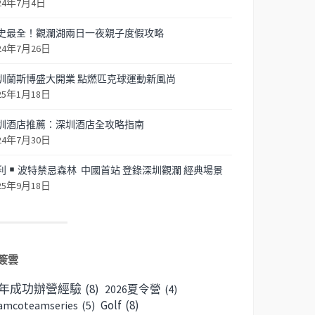
24年7月4日
史最全！觀瀾湖兩日一夜親子度假攻略
24年7月26日
圳蘭斯博盛大開業 點燃匹克球運動新風尚
25年1月18日
圳酒店推薦：深圳酒店全攻略指南
24年7月30日
利
波特禁忌森林 中國首站 登錄深圳觀瀾 經典場景
25年9月18日
簽雲
6年成功辦營經驗
(8)
2026夏令營
(4)
Golf
(8)
amcoteamseries
(5)