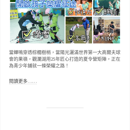
當蟬鳴穿透棕櫚樹梢，當陽光灑滿世界第一大高爾夫球
會的果嶺，觀瀾湖用25年匠心打造的夏令營矩陣，正在
為青少年鋪就一條榮耀之路！
閱讀更多……