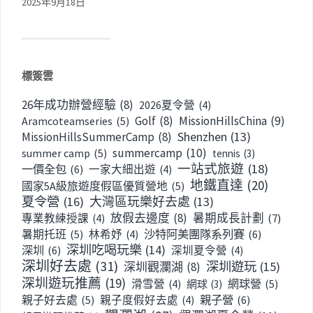
2025年9月18日
標簽雲
26年成功辦營經驗
(8)
2026夏令營
(4)
Golf
(8)
MissionHillsChina
(9)
Aramcoteamseries
(5)
Shenzhen
(13)
MissionHillsSummerCamp
(8)
summercamp
(10)
summer camp
(5)
tennis
(3)
一站式旅遊
(18)
一價全包
(6)
一家大細出遊
(4)
地鐵直達
(20)
國家5A級旅遊度假區優質營地
(5)
夏令營
(16)
大灣區玩樂好去處
(13)
放假去邊度
(8)
暑期成長計劃
(7)
專業教練授課
(4)
暑期托班
(5)
沙特阿美團隊系列賽
(6)
林希妤
(4)
深圳吃喝玩樂
(14)
深圳
(6)
深圳夏令營
(4)
深圳好去處
(31)
深圳遊玩
(15)
深圳觀瀾湖
(8)
深圳遊玩推薦
(19)
網球營
(5)
滑雪營
(4)
網球
(3)
親子好去處
(5)
親子營
(6)
親子度假好去處
(4)