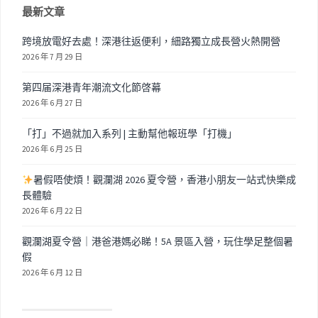
最新文章
跨境放電好去處！深港往返便利，細路獨立成長營火熱開營
2026 年 7 月 29 日
第四届深港青年潮流文化節啓幕
2026 年 6 月 27 日
「打」不過就加入系列 | 主動幫他報班學「打機」
2026 年 6 月 25 日
暑假唔使煩！觀瀾湖 2026 夏令營，香港小朋友一站式快樂成
長體驗
2026 年 6 月 22 日
觀瀾湖夏令營｜港爸港媽必睇！5A 景區入營，玩住學足整個暑
假
2026 年 6 月 12 日