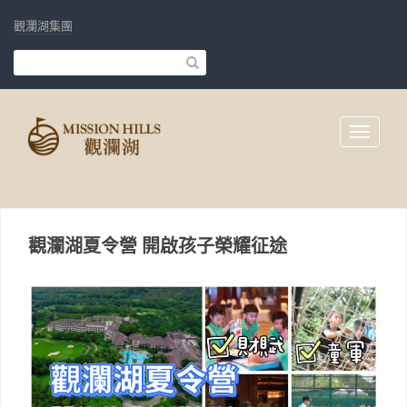
觀瀾湖集團
Toggle
navigati
觀瀾湖夏令營 開啟孩子榮耀征途