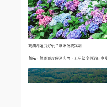
觀瀾湖邊度好玩？細細聽我講喇~
首先
，觀瀾湖度假酒店內，五星級度假酒店享