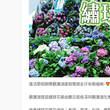
復活節假期嚟觀瀾湖度假嘅朋友仔有眼福喇~
觀瀾湖首屆繡球花展由聽日起係深圳觀瀾湖生