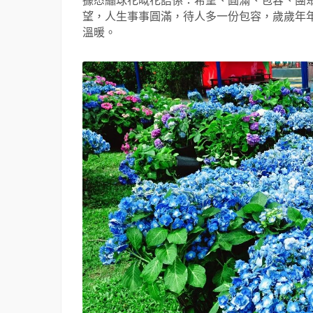
據悉繡球花嘅花語係：希望、圓滿、包容、團
望，人生事事圓滿，待人多一份包容，歲歲年
溫暖。