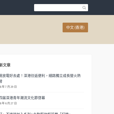
中文 (香港)
新文章
境放電好去處！深港往返便利，細路獨立成長營火熱
營
6 年 7 月 29 日
四届深港青年潮流文化節啓幕
6 年 6 月 27 日