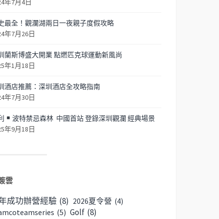
24年7月4日
史最全！觀瀾湖兩日一夜親子度假攻略
24年7月26日
圳蘭斯博盛大開業 點燃匹克球運動新風尚
25年1月18日
圳酒店推薦：深圳酒店全攻略指南
24年7月30日
利
波特禁忌森林 中國首站 登錄深圳觀瀾 經典場景
25年9月18日
簽雲
6年成功辦營經驗
(8)
2026夏令營
(4)
Golf
(8)
amcoteamseries
(5)