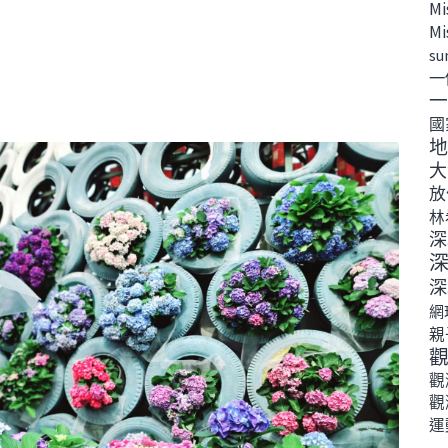
Mi
Mi
su
一
一
國
地
大
放
林
深
深
網
親
觀
觀
運