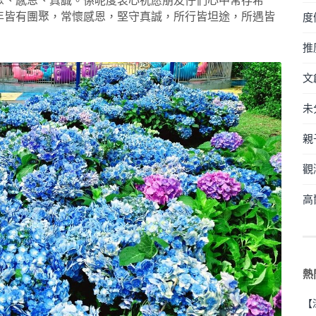
聚、感恩、真誠。係呢度衷心祝愿朋友仔們心中常存希
年皆有團聚，常懷感恩，堅守真誠，所行皆坦途，所遇皆
度
推
文
未
親
觀
高
熱
【