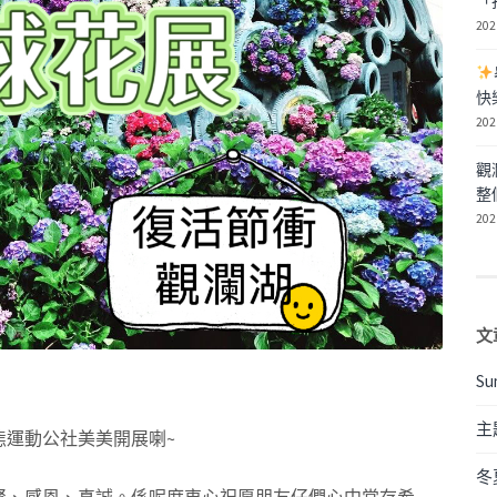
「
202
快
202
觀
整
202
文
Su
主
態運動公社美美開展喇~
冬