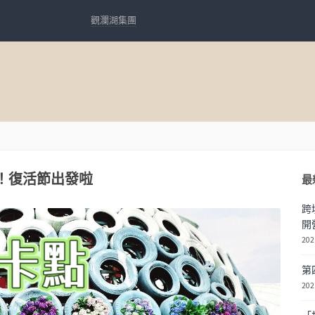
觀瀾湖集團
放！復活節出發啦
最
跨
開
202
第
202