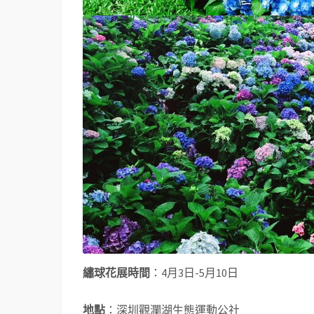
繡球花展時間
：4月3日-5月10日
地點
：深圳觀瀾湖生態運動公社