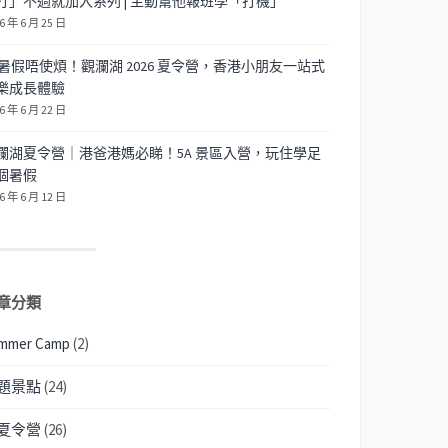
打」不過就加入系列 | 主動幫他報班學「打機」
6 年 6 月 25 日
暑假唔使煩！觀瀾湖 2026 夏令營，香港小朋友一站式
樂成長體驗
6 年 6 月 22 日
瀾湖夏令營｜港爸港媽必睇！5A 景區入營，玩住學足
個暑假
6 年 6 月 12 日
章分類
mmer Camp
(2)
題景點
(24)
夏令營
(26)