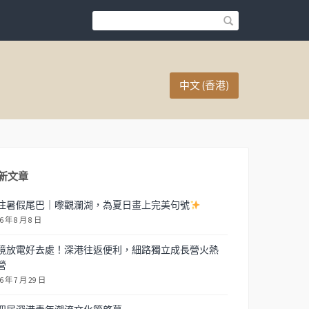
中文 (香港)
新文章
住暑假尾巴｜嚟觀瀾湖，為夏日畫上完美句號
6 年 8 月 8 日
境放電好去處！深港往返便利，細路獨立成長營火熱
營
6 年 7 月 29 日