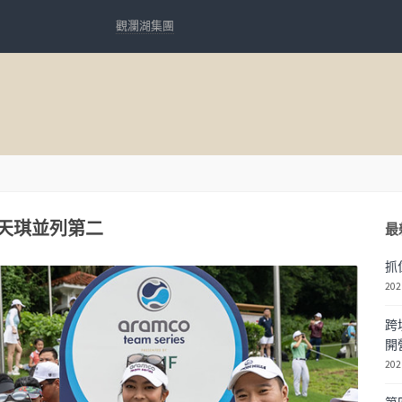
觀瀾湖集團
天琪並列第二
最
抓
202
跨
開
202