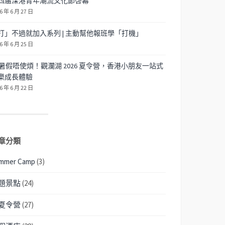
四届深港青年潮流文化節啓幕
6 年 6 月 27 日
打」不過就加入系列 | 主動幫他報班學「打機」
6 年 6 月 25 日
暑假唔使煩！觀瀾湖 2026 夏令營，香港小朋友一站式
樂成長體驗
6 年 6 月 22 日
章分類
mmer Camp
(3)
題景點
(24)
夏令營
(27)