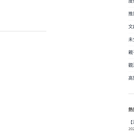
度
推
文
未
親
觀
高
熱
【
20