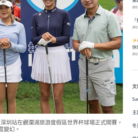
第
202
「
202
快
202
文
Su
主
-深圳站在觀瀾湖旅游度假區世界杯球場正式開賽，
冬
雲變幻。