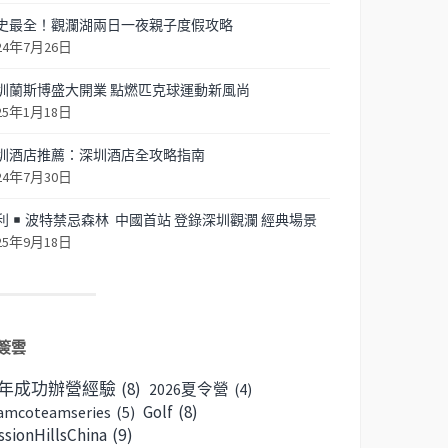
史最全！觀瀾湖兩日一夜親子度假攻略
24年7月26日
圳蘭斯博盛大開業 點燃匹克球運動新風尚
25年1月18日
圳酒店推薦：深圳酒店全攻略指南
24年7月30日
利
波特禁忌森林 中國首站 登錄深圳觀瀾 經典場景
25年9月18日
簽雲
6年成功辦營經驗
(8)
2026夏令營
(4)
Golf
(8)
amcoteamseries
(5)
ssionHillsChina
(9)