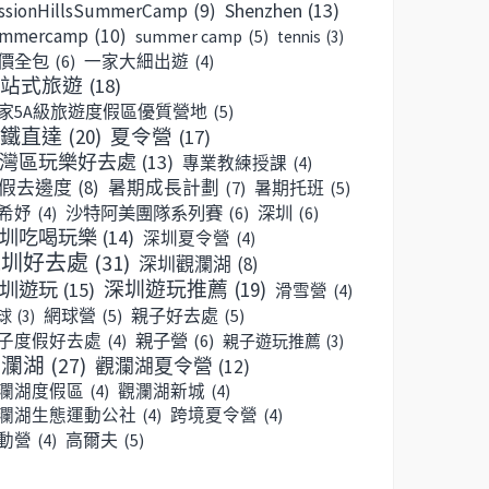
Shenzhen
(13)
ssionHillsSummerCamp
(9)
ummercamp
(10)
summer camp
(5)
tennis
(3)
價全包
(6)
一家大細出遊
(4)
站式旅遊
(18)
家5A級旅遊度假區優質營地
(5)
鐵直達
(20)
夏令營
(17)
灣區玩樂好去處
(13)
專業教練授課
(4)
假去邊度
(8)
暑期成長計劃
(7)
暑期托班
(5)
沙特阿美團隊系列賽
(6)
深圳
(6)
希妤
(4)
圳吃喝玩樂
(14)
深圳夏令營
(4)
深圳好去處
(31)
深圳觀瀾湖
(8)
深圳遊玩推薦
(19)
圳遊玩
(15)
滑雪營
(4)
網球營
(5)
親子好去處
(5)
球
(3)
親子營
(6)
子度假好去處
(4)
親子遊玩推薦
(3)
觀瀾湖
(27)
觀瀾湖夏令營
(12)
瀾湖度假區
(4)
觀瀾湖新城
(4)
瀾湖生態運動公社
(4)
跨境夏令營
(4)
高爾夫
(5)
動營
(4)