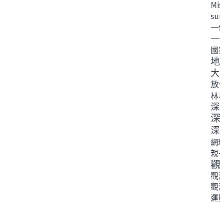
Mi
s
一
一
國
地
大
放
林
深
深
網
親
觀
觀
運